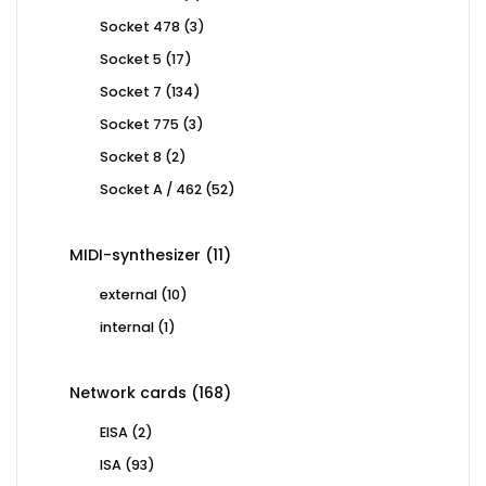
products
3
Socket 478
3
products
17
Socket 5
17
products
134
Socket 7
134
products
3
Socket 775
3
products
2
Socket 8
2
products
52
Socket A / 462
52
products
11
MIDI-synthesizer
11
products
10
external
10
products
1
internal
1
product
168
Network cards
168
products
2
EISA
2
products
93
ISA
93
products