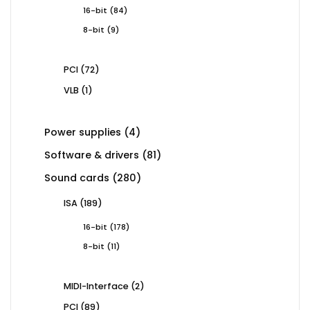
84
16-bit
84
products
9
8-bit
9
products
72
PCI
72
products
1
VLB
1
product
4
Power supplies
4
products
81
Software & drivers
81
products
280
Sound cards
280
products
189
ISA
189
products
178
16-bit
178
products
11
8-bit
11
products
2
MIDI-Interface
2
products
89
PCI
89