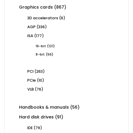
867
Graphics cards
867
products
6
3D accelerators
6
products
336
AGP
336
products
177
ISA
177
products
121
16-bit
121
products
56
8-bit
56
products
263
PCI
263
products
10
PCIe
10
products
76
VLB
76
products
56
Handbooks & manuals
56
products
91
Hard disk drives
91
products
79
IDE
79
products