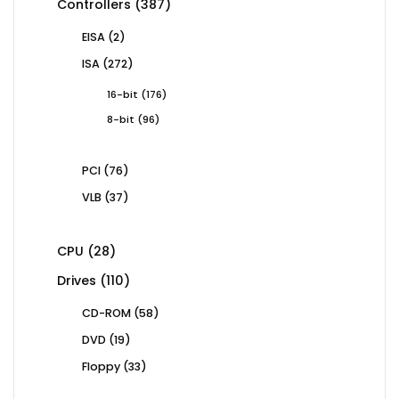
387
Controllers
387
products
2
EISA
2
products
272
ISA
272
products
176
16-bit
176
products
96
8-bit
96
products
76
PCI
76
products
37
VLB
37
products
28
CPU
28
products
110
Drives
110
products
58
CD-ROM
58
products
19
DVD
19
products
33
Floppy
33
products