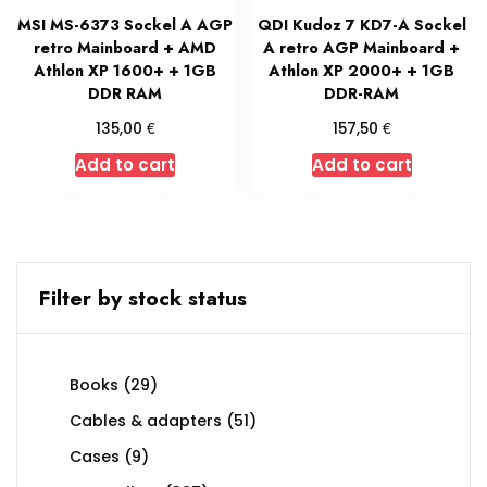
MSI MS-6373 Sockel A AGP
QDI Kudoz 7 KD7-A Sockel
retro Mainboard + AMD
A retro AGP Mainboard +
Athlon XP 1600+ + 1GB
Athlon XP 2000+ + 1GB
DDR RAM
DDR-RAM
€
€
135,00
157,50
Add to cart
Add to cart
Filter by stock status
29
Books
29
products
51
Cables & adapters
51
products
9
Cases
9
products