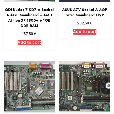
QDI Kudoz 7 KD7-A Sockel
ASUS A7V Sockel A AGP
A AGP Mainboard + AMD
retro Mainboard OVP
Athlon XP 1800+ + 1GB
€
202,50
DDR-RAM
Add to cart
€
157,50
Add to cart