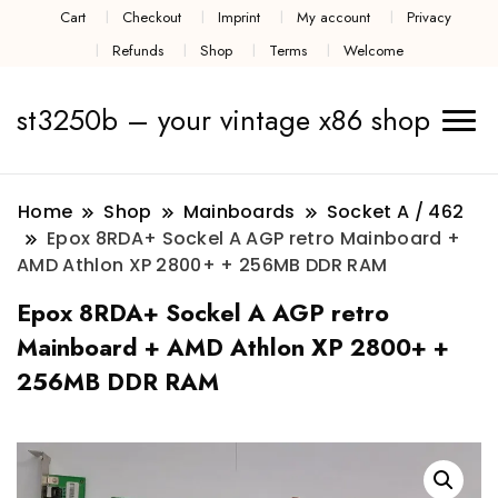
Cart
Checkout
Imprint
My account
Privacy
Refunds
Shop
Terms
Welcome
st3250b – your vintage x86 shop
Home
Shop
Mainboards
Socket A / 462
Epox 8RDA+ Sockel A AGP retro Mainboard +
AMD Athlon XP 2800+ + 256MB DDR RAM
Epox 8RDA+ Sockel A AGP retro
Mainboard + AMD Athlon XP 2800+ +
256MB DDR RAM