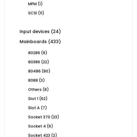
1
MFM
1
product
11
SCSI
11
products
24
Input devices
24
products
433
Mainboards
433
products
9
80286
9
products
22
80386
22
products
80
80486
80
products
3
8088
3
products
8
Others
8
products
62
Slot 1
62
products
7
Slot A
7
products
23
Socket 370
23
products
6
Socket 4
6
products
2
Socket 423
2