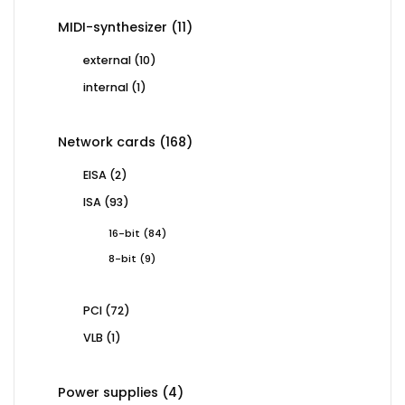
11
MIDI-synthesizer
11
products
10
external
10
products
1
internal
1
product
168
Network cards
168
products
2
EISA
2
products
93
ISA
93
products
84
16-bit
84
products
9
8-bit
9
products
72
PCI
72
products
1
VLB
1
product
4
Power supplies
4