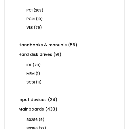
263
PCI
263
products
10
PCIe
10
products
76
VLB
76
products
56
Handbooks & manuals
56
products
91
Hard disk drives
91
products
79
IDE
79
products
1
MFM
1
product
11
SCSI
11
products
24
Input devices
24
products
433
Mainboards
433
products
9
80286
9
products
22
80386
22