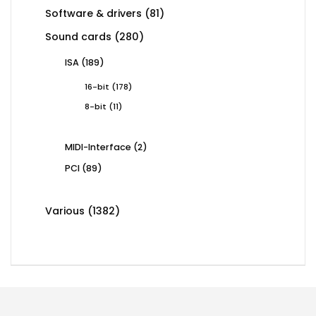
products
81
Software & drivers
81
products
280
Sound cards
280
products
189
ISA
189
products
178
16-bit
178
products
11
8-bit
11
products
2
MIDI-Interface
2
products
89
PCI
89
products
1382
Various
1382
products