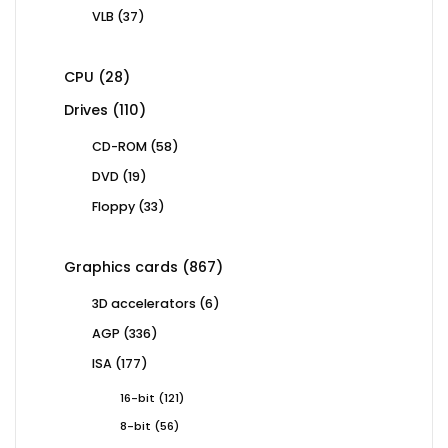
products
37
VLB
37
products
28
CPU
28
products
110
Drives
110
products
58
CD-ROM
58
products
19
DVD
19
products
33
Floppy
33
products
867
Graphics cards
867
products
6
3D accelerators
6
products
336
AGP
336
products
177
ISA
177
products
121
16-bit
121
products
56
8-bit
56
products