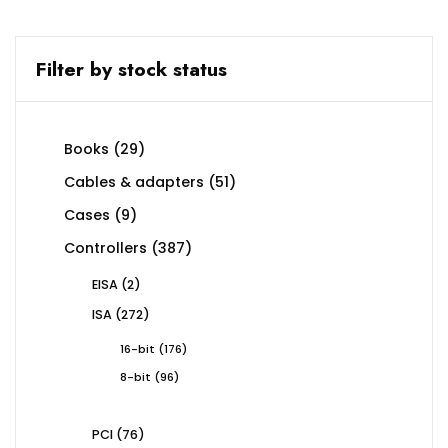
Filter by stock status
29
Books
29
products
51
Cables & adapters
51
products
9
Cases
9
products
387
Controllers
387
products
2
EISA
2
products
272
ISA
272
products
176
16-bit
176
products
96
8-bit
96
products
76
PCI
76