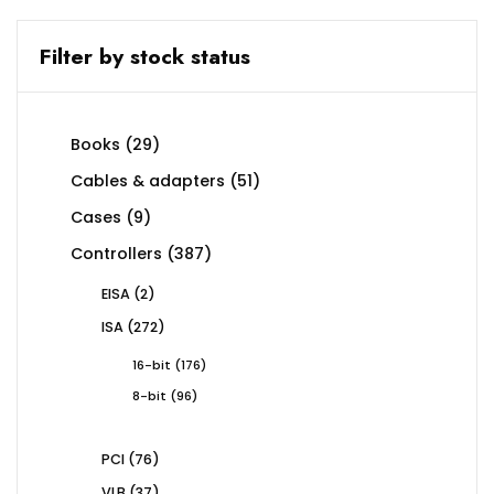
Filter by stock status
29
Books
29
products
51
Cables & adapters
51
products
9
Cases
9
products
387
Controllers
387
products
2
EISA
2
products
272
ISA
272
products
176
16-bit
176
products
96
8-bit
96
products
76
PCI
76
products
37
VLB
37