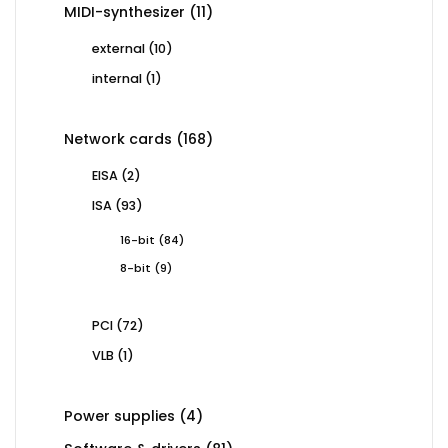
11
MIDI-synthesizer
11
products
10
external
10
products
1
internal
1
product
168
Network cards
168
products
2
EISA
2
products
93
ISA
93
products
84
16-bit
84
products
9
8-bit
9
products
72
PCI
72
products
1
VLB
1
product
4
Power supplies
4
products
81