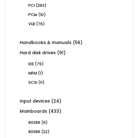
263
PCI
263
products
10
PCIe
10
products
76
VLB
76
products
56
Handbooks & manuals
56
products
91
Hard disk drives
91
products
79
IDE
79
products
1
MFM
1
product
11
SCSI
11
products
24
Input devices
24
products
433
Mainboards
433
products
9
80286
9
products
22
80386
22
products