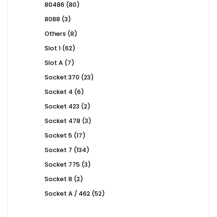
80
80486
80
products
3
8088
3
products
8
Others
8
products
62
Slot 1
62
products
7
Slot A
7
products
23
Socket 370
23
products
6
Socket 4
6
products
2
Socket 423
2
products
3
Socket 478
3
products
17
Socket 5
17
products
134
Socket 7
134
products
3
Socket 775
3
products
2
Socket 8
2
products
52
Socket A / 462
52
products