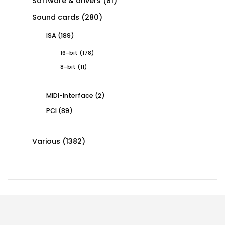
Software & drivers
81
products
280
Sound cards
280
products
189
ISA
189
products
178
16-bit
178
products
11
8-bit
11
products
2
MIDI-Interface
2
products
89
PCI
89
products
1382
Various
1382
products