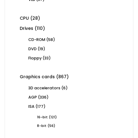
products
28
CPU
28
products
110
Drives
110
products
58
CD-ROM
58
products
19
DVD
19
products
33
Floppy
33
products
867
Graphics cards
867
products
6
3D accelerators
6
products
336
AGP
336
products
177
ISA
177
products
121
16-bit
121
products
56
8-bit
56
products