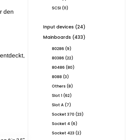
product
11
SCSI
11
ür den
products
24
Input devices
24
products
433
Mainboards
433
products
9
80286
9
products
rentdeckt,
22
80386
22
products
80
80486
80
products
3
8088
3
products
8
Others
8
products
62
Slot 1
62
products
7
Slot A
7
products
23
Socket 370
23
products
6
Socket 4
6
products
2
Socket 423
2
products