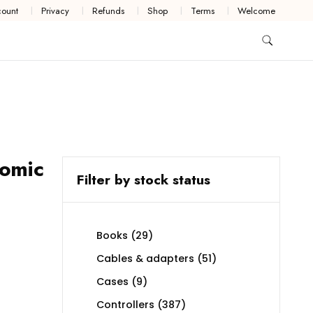
ount
Privacy
Refunds
Shop
Terms
Welcome
omic
Filter by stock status
29
Books
29
products
51
Cables & adapters
51
products
9
Cases
9
products
387
Controllers
387