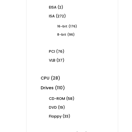
products
2
EISA
2
products
272
ISA
272
products
176
16-bit
176
products
96
8-bit
96
products
76
PCI
76
products
37
VLB
37
products
28
CPU
28
products
110
Drives
110
products
58
CD-ROM
58
products
19
DVD
19
products
33
Floppy
33
products