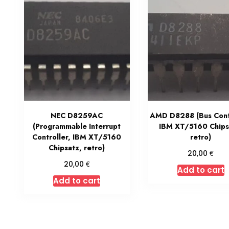
NEC D8259AC
AMD D8288 (Bus Contr
(Programmable Interrupt
IBM XT/5160 Chips
Controller, IBM XT/5160
retro)
Chipsatz, retro)
€
20,00
€
20,00
Add to cart
Add to cart