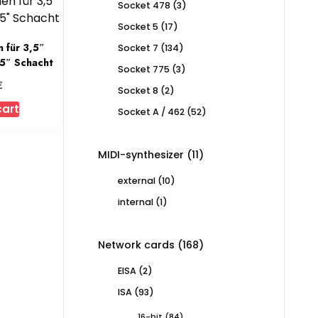
3
Socket 478
3
products
17
Socket 5
17
products
 für 3,5″
134
Socket 7
134
products
25″ Schacht
3
Socket 775
3
products
€
2
Socket 8
2
products
cart
52
Socket A / 462
52
products
11
MIDI-synthesizer
11
products
10
external
10
products
1
internal
1
product
168
Network cards
168
products
2
EISA
2
products
93
ISA
93
products
84
16-bit
84