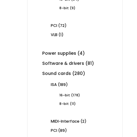
products
9
8-bit
9
products
72
PCI
72
products
1
VLB
1
product
4
Power supplies
4
products
81
Software & drivers
81
products
280
Sound cards
280
products
189
ISA
189
products
178
16-bit
178
products
11
8-bit
11
products
2
MIDI-Interface
2
products
89
PCI
89
products