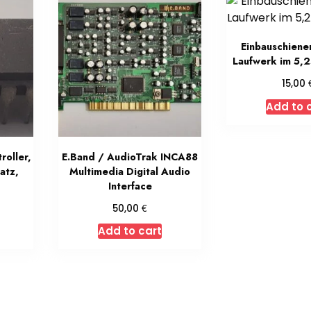
Einbauschienen
Laufwerk im 5,
15,00
Add to 
oller,
E.Band / AudioTrak INCA88
atz,
Multimedia Digital Audio
Interface
€
50,00
Add to cart