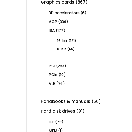
867
Graphics cards
867
products
6
3D accelerators
6
products
336
AGP
336
products
177
ISA
177
products
121
16-bit
121
products
56
8-bit
56
products
263
PCI
263
products
10
PCIe
10
products
76
VLB
76
products
56
Handbooks & manuals
56
products
91
Hard disk drives
91
products
79
IDE
79
products
1
MFM
1