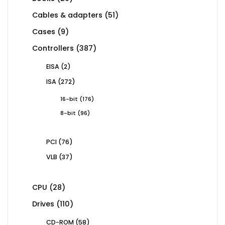
products
51
Cables & adapters
51
products
9
Cases
9
products
387
Controllers
387
products
2
EISA
2
products
272
ISA
272
products
176
16-bit
176
products
96
8-bit
96
products
76
PCI
76
products
37
VLB
37
products
28
CPU
28
products
110
Drives
110
products
58
CD-ROM
58