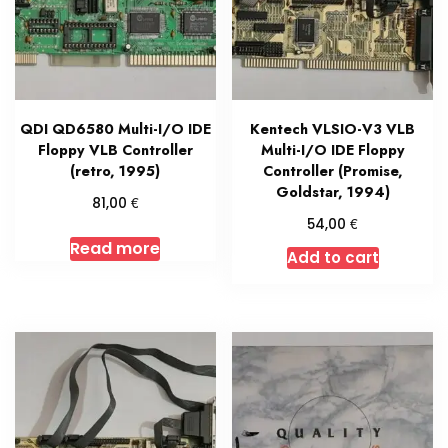
QDI QD6580 Multi-I/O IDE
Kentech VLSIO-V3 VLB
Floppy VLB Controller
Multi-I/O IDE Floppy
(retro, 1995)
Controller (Promise,
Goldstar, 1994)
€
81,00
€
54,00
Read more
Add to cart