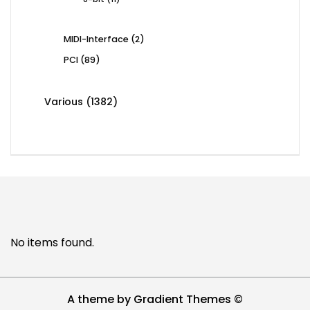
products
2
MIDI-Interface
2
products
89
PCI
89
products
1382
Various
1382
products
No items found.
A theme by Gradient Themes ©