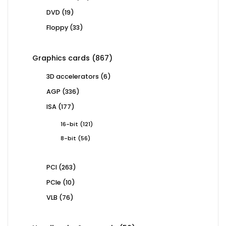
products
19
DVD
19
products
33
Floppy
33
products
867
Graphics cards
867
products
6
3D accelerators
6
products
336
AGP
336
products
177
ISA
177
products
121
16-bit
121
products
56
8-bit
56
products
263
PCI
263
products
10
PCIe
10
products
76
VLB
76
products