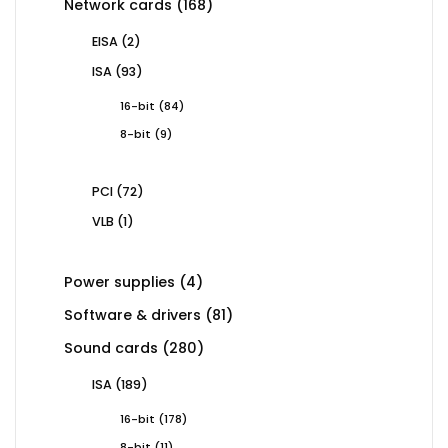
168
Network cards
168
products
2
EISA
2
products
93
ISA
93
products
84
16-bit
84
products
9
8-bit
9
products
72
PCI
72
products
1
VLB
1
product
4
Power supplies
4
products
81
Software & drivers
81
products
280
Sound cards
280
products
189
ISA
189
products
178
16-bit
178
products
11
8-bit
11