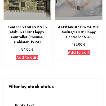
Kentech VLSIO-V2 VLB
ACER M5107 Pro 2A VLB
Multi-I/O IDE Floppy
Multi-I/O IDE Floppy
Controller (Promise,
Controller NOS
Goldstar, 1994)
€
135,00
€
54,00
Add to cart
Add to cart
Filter by stock status
29
Books
29