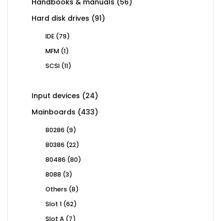
56
Handbooks & manuals
56
products
91
Hard disk drives
91
products
79
IDE
79
products
1
MFM
1
product
11
SCSI
11
products
24
Input devices
24
products
433
Mainboards
433
products
9
80286
9
products
22
80386
22
products
80
80486
80
products
3
8088
3
products
8
Others
8
products
62
Slot 1
62
products
7
Slot A
7