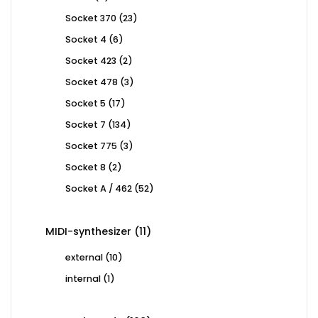
products
23
Socket 370
23
products
6
Socket 4
6
products
2
Socket 423
2
products
3
Socket 478
3
products
17
Socket 5
17
products
134
Socket 7
134
products
3
Socket 775
3
products
2
Socket 8
2
products
52
Socket A / 462
52
products
11
MIDI-synthesizer
11
products
10
external
10
products
1
internal
1
product