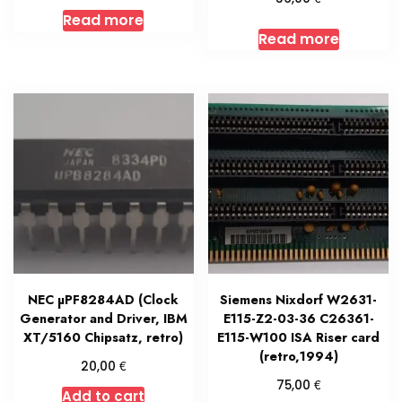
Read more
Read more
NEC µPF8284AD (Clock
Siemens Nixdorf W2631-
Generator and Driver, IBM
E115-Z2-03-36 C26361-
XT/5160 Chipsatz, retro)
E115-W100 ISA Riser card
(retro,1994)
€
20,00
€
75,00
Add to cart