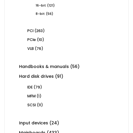
products
121
16-bit
121
products
56
8-bit
56
products
263
PCI
263
products
10
PCIe
10
products
76
VLB
76
products
56
Handbooks & manuals
56
products
91
Hard disk drives
91
products
79
IDE
79
products
1
MFM
1
product
11
SCSI
11
products
24
Input devices
24
products
433
Mainboards
433