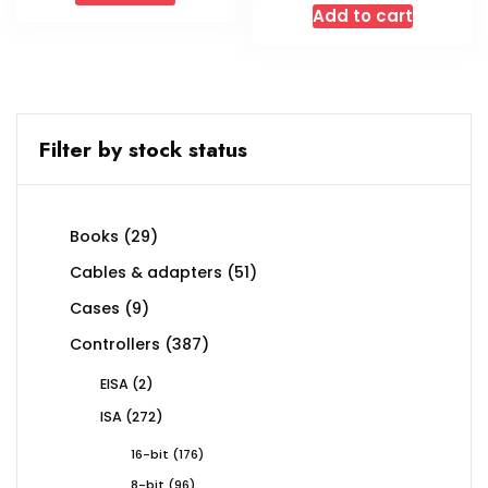
Add to cart
Filter by stock status
29
Books
29
products
51
Cables & adapters
51
products
9
Cases
9
products
387
Controllers
387
products
2
EISA
2
products
272
ISA
272
products
176
16-bit
176
products
96
8-bit
96