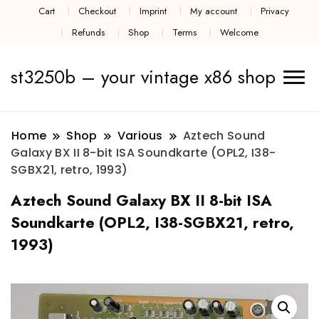
Cart
Checkout
Imprint
My account
Privacy
Refunds
Shop
Terms
Welcome
st3250b – your vintage x86 shop
Home
Shop
Various
Aztech Sound
Galaxy BX II 8-bit ISA Soundkarte (OPL2, I38-
SGBX21, retro, 1993)
Aztech Sound Galaxy BX II 8-bit ISA
Soundkarte (OPL2, I38-SGBX21, retro,
1993)