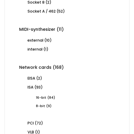
2
Socket 8
2
products
52
Socket A / 462
52
products
11
MIDI-synthesizer
11
products
10
external
10
products
1
internal
1
product
168
Network cards
168
products
2
EISA
2
products
93
ISA
93
products
84
16-bit
84
products
9
8-bit
9
products
72
PCI
72
products
1
VLB
1