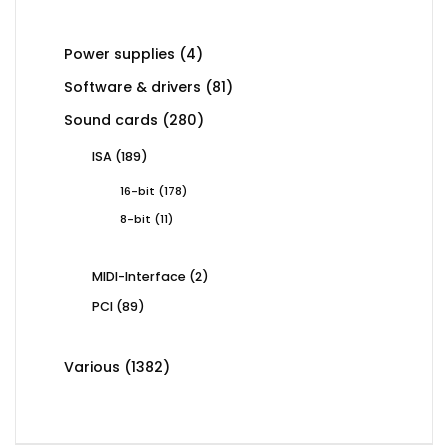
product
4
Power supplies
4
products
81
Software & drivers
81
products
280
Sound cards
280
products
189
ISA
189
products
178
16-bit
178
products
11
8-bit
11
products
2
MIDI-Interface
2
products
89
PCI
89
products
1382
Various
1382
products