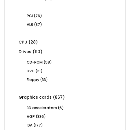
products
76
PCI
76
products
37
VLB
37
products
28
CPU
28
products
110
Drives
110
products
58
CD-ROM
58
products
19
DVD
19
products
33
Floppy
33
products
867
Graphics cards
867
products
6
3D accelerators
6
products
336
AGP
336
products
177
ISA
177