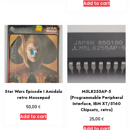
Add to cart
Star Wars Episode I Amidala
M5L8255AP-5
retro Mousepad
(Programmable Peripheral
Interface, IBM XT/5160
€
50,00
Chipsatz, retro)
Add to cart
€
25,00
Add to cart