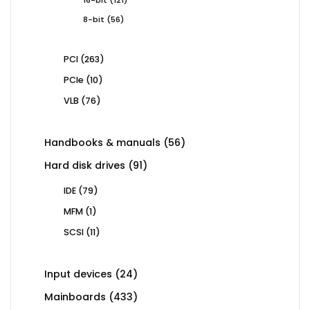
products
56
8-bit
56
products
263
PCI
263
products
10
PCIe
10
products
76
VLB
76
products
56
Handbooks & manuals
56
products
91
Hard disk drives
91
products
79
IDE
79
products
1
MFM
1
product
11
SCSI
11
products
24
Input devices
24
products
433
Mainboards
433