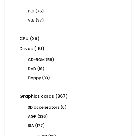
76
PCI
76
products
37
VLB
37
products
28
CPU
28
products
110
Drives
110
products
58
CD-ROM
58
products
19
DVD
19
products
33
Floppy
33
products
867
Graphics cards
867
products
6
3D accelerators
6
products
336
AGP
336
products
177
ISA
177
products
121
16-bit
121