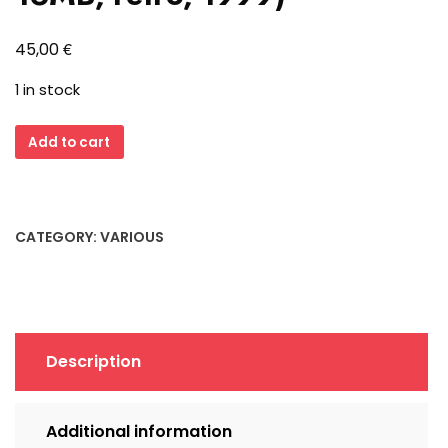
€
45,00
1 in stock
ATI
Add to cart
XPERT
128
AGP
Grafikkarte
CATEGORY:
VARIOUS
(Rage
128,
16MB,
retro,
1999)
Description
quantity
Additional information