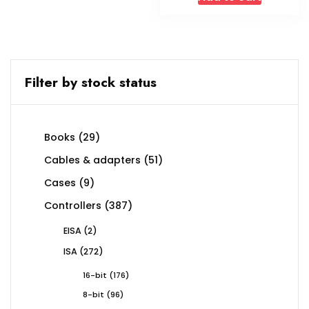
Filter by stock status
29
Books
29
products
51
Cables & adapters
51
products
9
Cases
9
products
387
Controllers
387
products
2
EISA
2
products
272
ISA
272
products
176
16-bit
176
products
96
8-bit
96
products