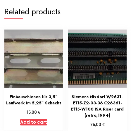
Related products
Einbauschienen für 3,5″
Siemens Nixdorf W2631-
Laufwerk im 5,25″ Schacht
E115-Z2-03-36 C26361-
E115-W100 ISA Riser card
€
15,00
(retro,1994)
Add to cart
€
75,00