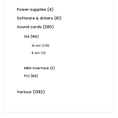
4
Power supplies
4
products
81
Software & drivers
81
products
280
Sound cards
280
products
189
ISA
189
products
178
16-bit
178
products
11
8-bit
11
products
2
MIDI-Interface
2
products
89
PCI
89
products
1382
Various
1382
products