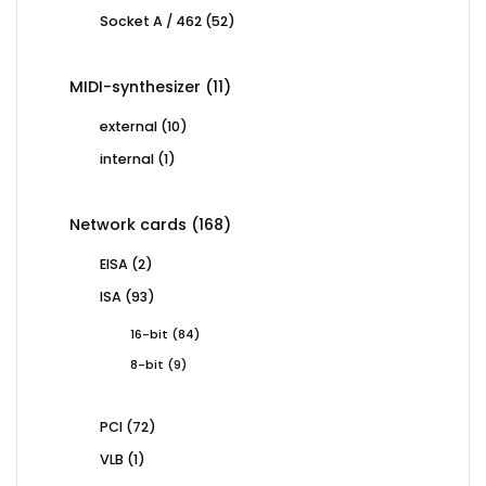
products
52
Socket A / 462
52
products
11
MIDI-synthesizer
11
products
10
external
10
products
1
internal
1
product
168
Network cards
168
products
2
EISA
2
products
93
ISA
93
products
84
16-bit
84
products
9
8-bit
9
products
72
PCI
72
products
1
VLB
1
product