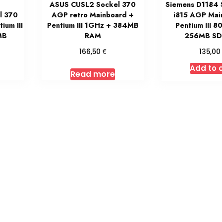
ASUS CUSL2 Sockel 370
Siemens D1184 
l 370
AGP retro Mainboard +
i815 AGP Mai
ium III
Pentium III 1GHz + 384MB
Pentium III 
MB
RAM
256MB S
€
166,50
135,0
Add to 
Read more