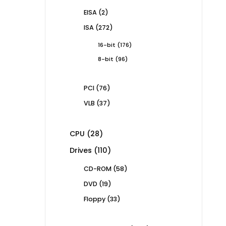
products
2
EISA
2
products
272
ISA
272
products
176
16-bit
176
products
96
8-bit
96
products
76
PCI
76
products
37
VLB
37
products
28
CPU
28
products
110
Drives
110
products
58
CD-ROM
58
products
19
DVD
19
products
33
Floppy
33
products