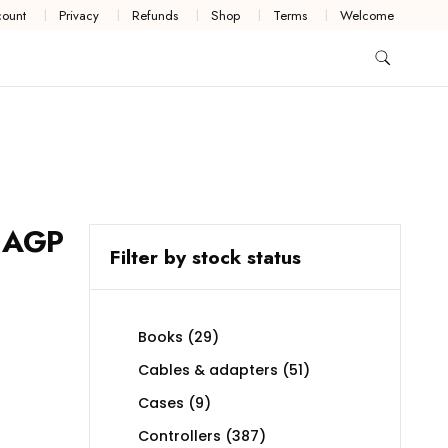
ount
Privacy
Refunds
Shop
Terms
Welcome
 AGP
Filter by stock status
29
Books
29
products
51
Cables & adapters
51
products
9
Cases
9
products
387
Controllers
387