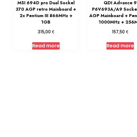
MSI 694D pro Dual Sockel
QDI Advance 9
370 AGP retro Mainboard +
P6V693A/A9 Socke
2x Pentium III 866MHz +
AGP Mainboard + Pent
1GB
1000MHz + 256
€
€
315,00
157,50
Read more
Read more