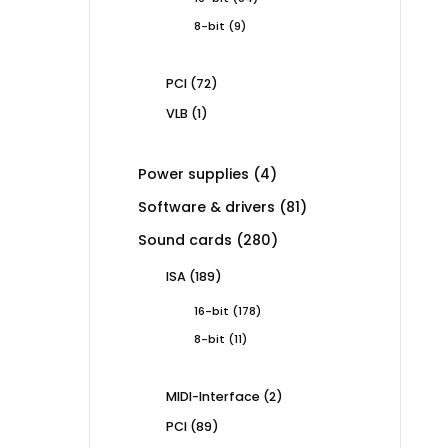
products
9
8-bit
9
products
72
PCI
72
products
1
VLB
1
product
4
Power supplies
4
products
81
Software & drivers
81
products
280
Sound cards
280
products
189
ISA
189
products
178
16-bit
178
products
11
8-bit
11
products
2
MIDI-Interface
2
products
89
PCI
89
products