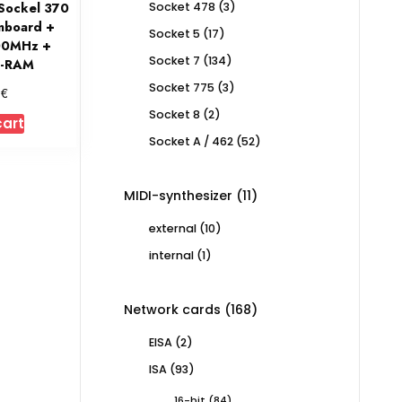
3
Sockel 370
Socket 478
3
products
nboard +
17
Socket 5
17
800MHz +
products
134
Socket 7
134
D-RAM
products
3
Socket 775
3
€
0
products
2
Socket 8
2
cart
products
52
Socket A / 462
52
products
11
MIDI-synthesizer
11
products
10
external
10
products
1
internal
1
product
168
Network cards
168
products
2
EISA
2
products
93
ISA
93
products
84
16-bit
84