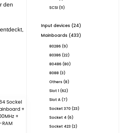
product
ür den
11
SCSI
11
products
24
Input devices
24
rentdeckt,
products
433
Mainboards
433
products
9
80286
9
products
22
80386
22
products
80
80486
80
products
3
8088
3
products
8
Others
8
products
62
Slot 1
62
products
7
Slot A
7
products
23
Socket 370
23
products
6
Socket 4
6
products
2
Socket 423
2
products