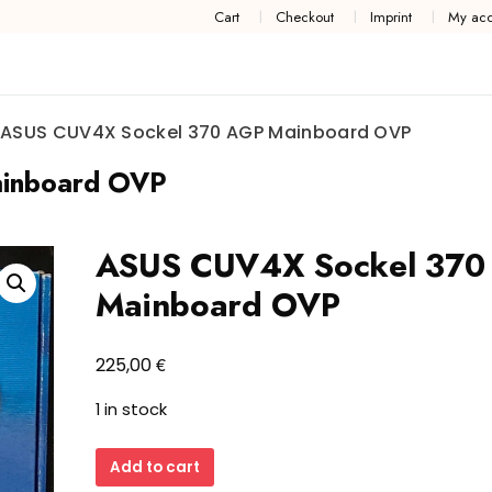
Cart
Checkout
Imprint
My acc
ASUS CUV4X Sockel 370 AGP Mainboard OVP
inboard OVP
ASUS CUV4X Sockel 370
Mainboard OVP
€
225,00
1 in stock
ASUS
Add to cart
CUV4X