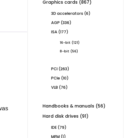
867
Graphics cards
867
products
6
3D accelerators
6
products
336
AGP
336
products
177
ISA
177
products
121
16-bit
121
products
56
8-bit
56
products
263
PCI
263
products
10
PCIe
10
products
76
VLB
76
products
56
Handbooks & manuals
56
twas
products
91
Hard disk drives
91
.
products
79
IDE
79
products
1
MFM
1