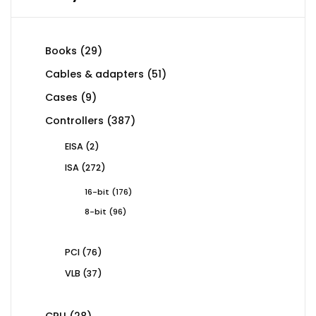
29
Books
29
products
51
Cables & adapters
51
products
9
Cases
9
products
387
Controllers
387
products
2
EISA
2
products
272
ISA
272
products
176
16-bit
176
products
96
8-bit
96
products
76
PCI
76
products
37
VLB
37
products
28