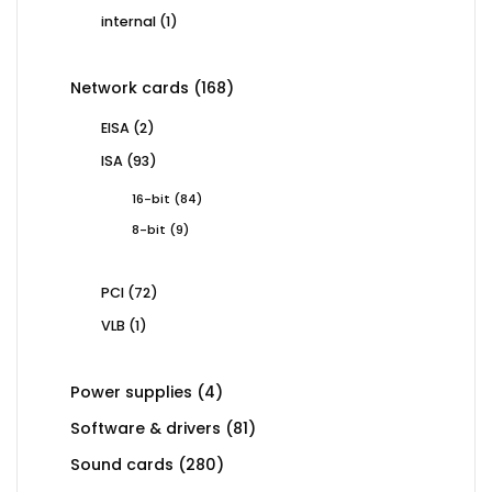
products
1
internal
1
product
168
Network cards
168
products
2
EISA
2
products
93
ISA
93
products
84
16-bit
84
products
9
8-bit
9
products
72
PCI
72
products
1
VLB
1
product
4
Power supplies
4
products
81
Software & drivers
81
products
280
Sound cards
280
products