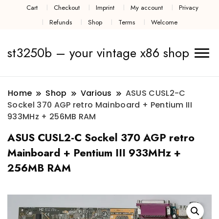
Cart
Checkout
Imprint
My account
Privacy
Refunds
Shop
Terms
Welcome
st3250b – your vintage x86 shop
Home
Shop
Various
ASUS CUSL2-C
Sockel 370 AGP retro Mainboard + Pentium III
933MHz + 256MB RAM
ASUS CUSL2-C Sockel 370 AGP retro
Mainboard + Pentium III 933MHz +
256MB RAM