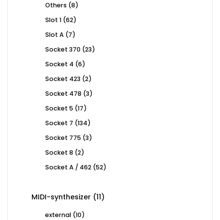
8
Others
8
products
62
Slot 1
62
products
7
Slot A
7
products
23
Socket 370
23
products
6
Socket 4
6
products
2
Socket 423
2
products
3
Socket 478
3
products
17
Socket 5
17
products
134
Socket 7
134
products
3
Socket 775
3
products
2
Socket 8
2
products
52
Socket A / 462
52
products
11
MIDI-synthesizer
11
products
10
external
10