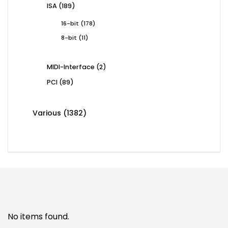
189
ISA
189
products
178
16-bit
178
products
11
8-bit
11
products
2
MIDI-Interface
2
products
89
PCI
89
products
1382
Various
1382
products
No items found.