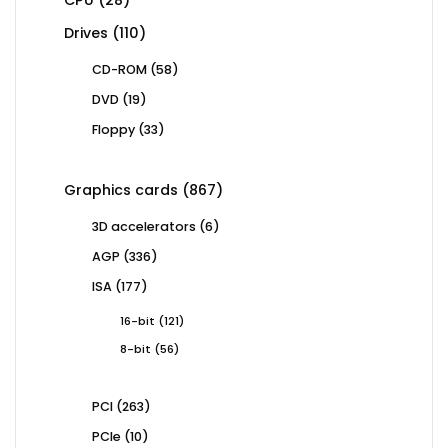
CPU
28
products
110
Drives
110
products
58
CD-ROM
58
products
19
DVD
19
products
33
Floppy
33
products
867
Graphics cards
867
products
6
3D accelerators
6
products
336
AGP
336
products
177
ISA
177
products
121
16-bit
121
products
56
8-bit
56
products
263
PCI
263
products
10
PCIe
10