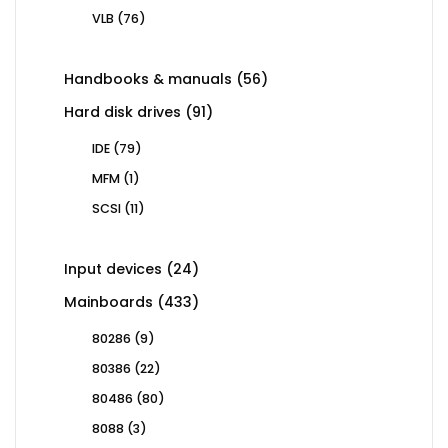
products
76
VLB
76
products
56
Handbooks & manuals
56
products
91
Hard disk drives
91
products
79
IDE
79
products
1
MFM
1
product
11
SCSI
11
products
24
Input devices
24
products
433
Mainboards
433
products
9
80286
9
products
22
80386
22
products
80
80486
80
products
3
8088
3
products