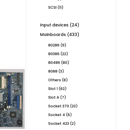
product
11
SCSI
11
products
24
Input devices
24
products
433
Mainboards
433
products
9
80286
9
products
22
80386
22
products
80
80486
80
products
3
8088
3
products
8
Others
8
products
62
Slot 1
62
products
7
Slot A
7
products
23
Socket 370
23
products
6
Socket 4
6
products
2
Socket 423
2
products