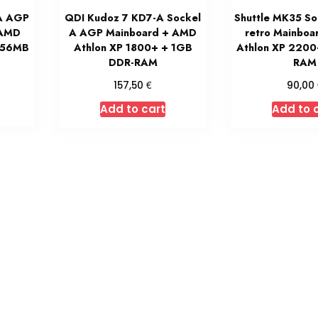
A AGP
QDI Kudoz 7 KD7-A Sockel
Shuttle MK35 S
 AMD
A AGP Mainboard + AMD
retro Mainbo
256MB
Athlon XP 1800+ + 1GB
Athlon XP 220
DDR-RAM
RAM
€
157,50
90,00
Add to cart
Add to 