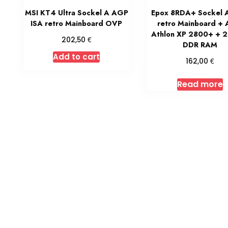
MSI KT4 Ultra Sockel A AGP
Epox 8RDA+ Sockel 
ISA retro Mainboard OVP
retro Mainboard +
Athlon XP 2800+ + 
€
202,50
DDR RAM
Add to cart
€
162,00
Read more