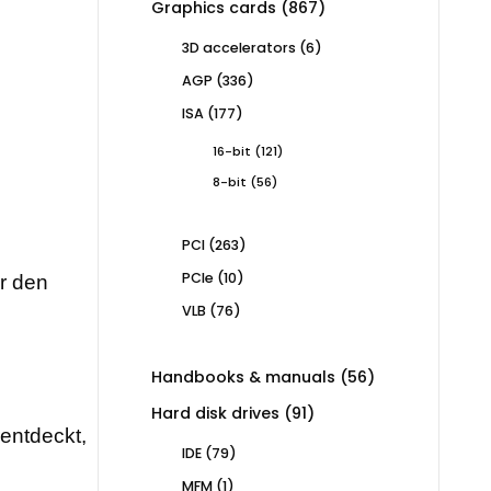
867
Graphics cards
867
products
6
3D accelerators
6
products
336
AGP
336
products
177
ISA
177
products
121
16-bit
121
products
56
8-bit
56
products
263
PCI
263
products
10
PCIe
10
ür den
products
76
VLB
76
products
56
Handbooks & manuals
56
products
91
Hard disk drives
91
rentdeckt,
products
79
IDE
79
products
1
MFM
1