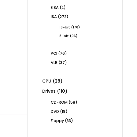
products
2
EISA
2
products
272
ISA
272
products
176
16-bit
176
products
96
8-bit
96
products
76
PCI
76
products
37
VLB
37
products
28
CPU
28
products
110
Drives
110
products
58
CD-ROM
58
products
19
DVD
19
products
33
Floppy
33
products