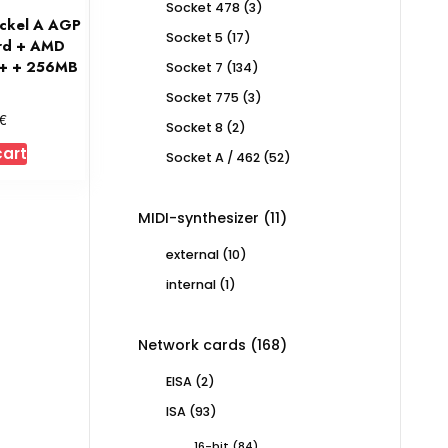
3
Socket 478
3
ockel A AGP
products
17
Socket 5
17
ard + AMD
products
0+ + 256MB
134
Socket 7
134
products
3
Socket 775
3
products
€
2
Socket 8
2
products
cart
52
Socket A / 462
52
products
11
MIDI-synthesizer
11
products
10
external
10
products
1
internal
1
product
168
Network cards
168
products
2
EISA
2
products
93
ISA
93
products
84
16-bit
84