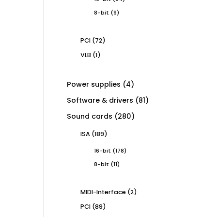
products
9
8-bit
9
products
72
PCI
72
products
1
VLB
1
product
4
Power supplies
4
products
81
Software & drivers
81
products
280
Sound cards
280
products
189
ISA
189
products
178
16-bit
178
products
11
8-bit
11
products
2
MIDI-Interface
2
products
89
PCI
89
products