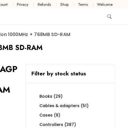
ount
Privacy
Refunds
Shop
Terms
Welcome
hlon 1000MHz + 768MB SD-RAM
68MB SD-RAM
 AGP
Filter by stock status
AM
29
Books
29
products
51
Cables & adapters
51
products
9
Cases
9
products
387
Controllers
387