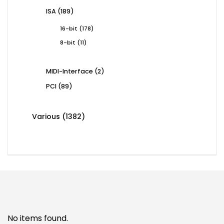
products
189
ISA
189
products
178
16-bit
178
products
11
8-bit
11
products
2
MIDI-Interface
2
products
89
PCI
89
products
1382
Various
1382
products
No items found.