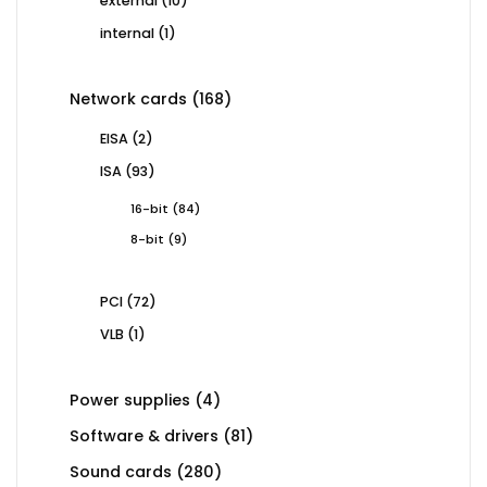
external
10
products
1
internal
1
product
168
Network cards
168
products
2
EISA
2
products
93
ISA
93
products
84
16-bit
84
products
9
8-bit
9
products
72
PCI
72
products
1
VLB
1
product
4
Power supplies
4
products
81
Software & drivers
81
products
280
Sound cards
280