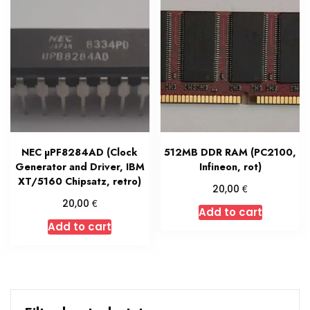
NEC µPF8284AD (Clock
512MB DDR RAM (PC2100,
Generator and Driver, IBM
Infineon, rot)
XT/5160 Chipsatz, retro)
€
20,00
€
20,00
Add to cart
Add to cart