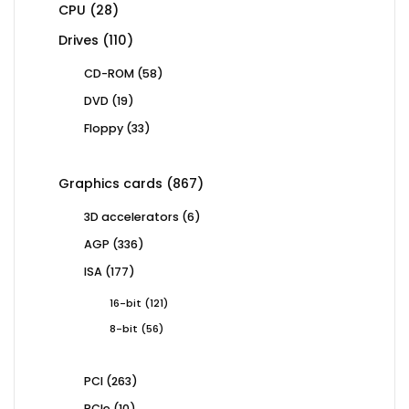
28
CPU
28
products
110
Drives
110
products
58
CD-ROM
58
products
19
DVD
19
products
33
Floppy
33
products
867
Graphics cards
867
products
6
3D accelerators
6
products
336
AGP
336
products
177
ISA
177
products
121
16-bit
121
products
56
8-bit
56
products
263
PCI
263
products
10
PCIe
10