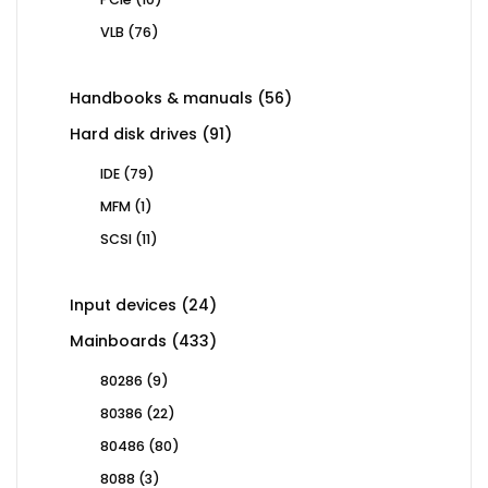
products
76
VLB
76
products
56
Handbooks & manuals
56
products
91
Hard disk drives
91
products
79
IDE
79
products
1
MFM
1
product
11
SCSI
11
products
24
Input devices
24
products
433
Mainboards
433
products
9
80286
9
products
22
80386
22
products
80
80486
80
products
3
8088
3