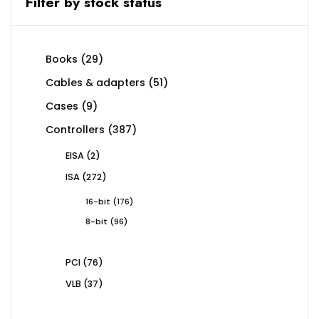
Filter by stock status
29
Books
29
products
51
Cables & adapters
51
products
9
Cases
9
products
387
Controllers
387
products
2
EISA
2
products
272
ISA
272
products
176
16-bit
176
products
96
8-bit
96
products
76
PCI
76
products
37
VLB
37
products