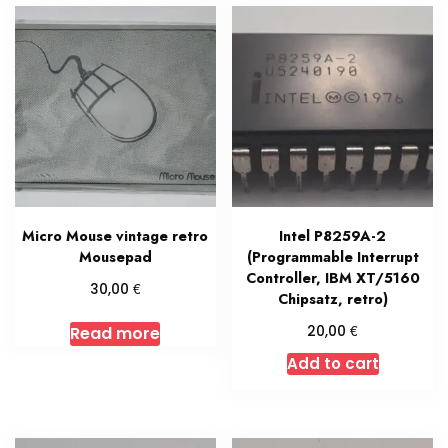
Micro Mouse vintage retro
Intel P8259A-2
Mousepad
(Programmable Interrupt
Controller, IBM XT/5160
€
30,00
Chipsatz, retro)
€
20,00
Read more
Add to cart