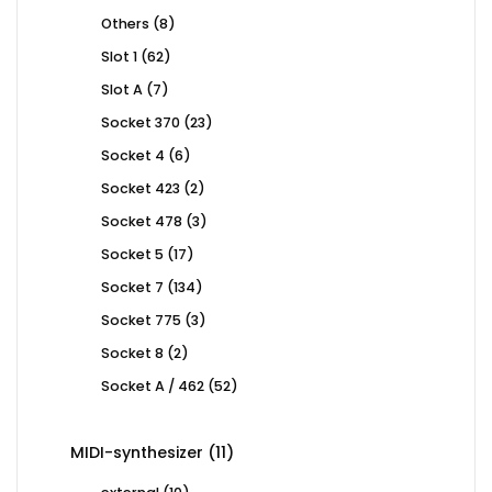
products
8
Others
8
products
62
Slot 1
62
products
7
Slot A
7
products
23
Socket 370
23
products
6
Socket 4
6
products
2
Socket 423
2
products
3
Socket 478
3
products
17
Socket 5
17
products
134
Socket 7
134
products
3
Socket 775
3
products
2
Socket 8
2
products
52
Socket A / 462
52
products
11
MIDI-synthesizer
11
products
10