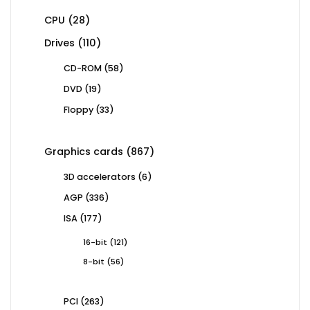
28
CPU
28
products
110
Drives
110
products
58
CD-ROM
58
products
19
DVD
19
products
33
Floppy
33
products
867
Graphics cards
867
products
6
3D accelerators
6
products
336
AGP
336
products
177
ISA
177
products
121
16-bit
121
products
56
8-bit
56
products
263
PCI
263