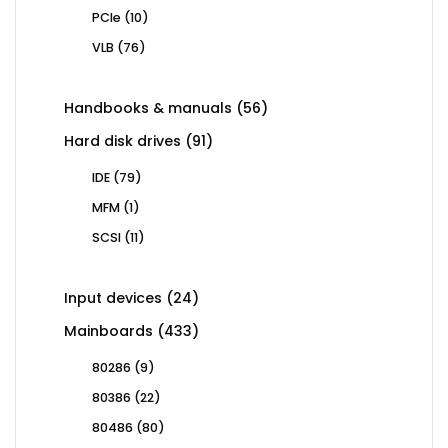
products
10
PCIe
10
products
76
VLB
76
products
56
Handbooks & manuals
56
products
91
Hard disk drives
91
products
79
IDE
79
products
1
MFM
1
product
11
SCSI
11
products
24
Input devices
24
products
433
Mainboards
433
products
9
80286
9
products
22
80386
22
products
80
80486
80
products