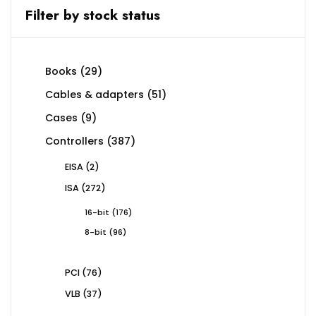
Filter by stock status
29
Books
29
products
51
Cables & adapters
51
products
9
Cases
9
products
387
Controllers
387
products
2
EISA
2
products
272
ISA
272
products
176
16-bit
176
products
96
8-bit
96
products
76
PCI
76
products
37
VLB
37
products