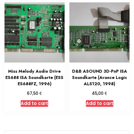
Miss Melody Audio Drive
D&B ASOUND 3D-PnP ISA
ES688 ISA Soundkarte (ESS
Soundkarte (Avance Logic
ES688FZ, 1996)
ALS120, 1998)
€
€
67,50
45,00
Add to cart
Add to cart