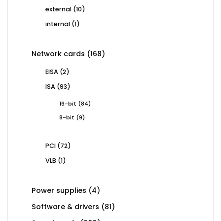
products
10
external
10
products
1
internal
1
product
168
Network cards
168
products
2
EISA
2
products
93
ISA
93
products
84
16-bit
84
products
9
8-bit
9
products
72
PCI
72
products
1
VLB
1
product
4
Power supplies
4
products
81
Software & drivers
81
products