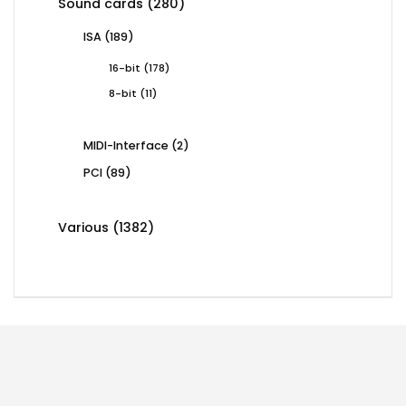
280
Sound cards
280
products
189
ISA
189
products
178
16-bit
178
products
11
8-bit
11
products
2
MIDI-Interface
2
products
89
PCI
89
products
1382
Various
1382
products