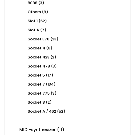
3
8088
3
products
8
Others
8
products
62
Slot 1
62
products
7
Slot A
7
products
23
Socket 370
23
products
6
Socket 4
6
products
2
Socket 423
2
products
3
Socket 478
3
products
17
Socket 5
17
products
134
Socket 7
134
products
3
Socket 775
3
products
2
Socket 8
2
products
52
Socket A / 462
52
products
11
MIDI-synthesizer
11