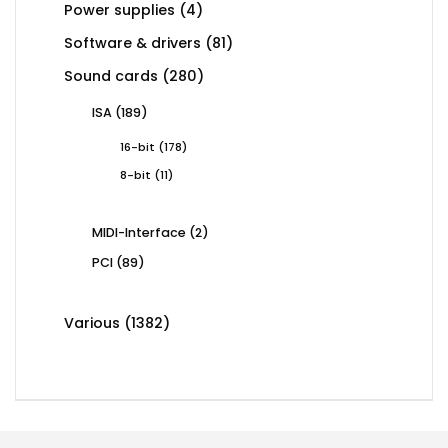
4
Power supplies
4
products
81
Software & drivers
81
products
280
Sound cards
280
products
189
ISA
189
products
178
16-bit
178
products
11
8-bit
11
products
2
MIDI-Interface
2
products
89
PCI
89
products
1382
Various
1382
products