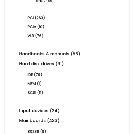
56
8-bit
56
products
263
PCI
263
products
10
PCIe
10
products
76
VLB
76
products
56
Handbooks & manuals
56
products
91
Hard disk drives
91
products
79
IDE
79
products
1
MFM
1
product
11
SCSI
11
products
24
Input devices
24
products
433
Mainboards
433
products
9
80286
9