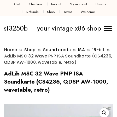
Cart
Checkout
Imprint
My account
Privacy
Refunds
Shop
Terms
Welcome
st3250b – your vintage x86 shop
Home
Shop
Sound cards
ISA
16-bit
AdLib MSC 32 Wave PNP ISA Soundkarte (CS4236,
QDSP AW-1000, wavetable, retro)
AdLib MSC 32 Wave PNP ISA
Soundkarte (CS4236, QDSP AW-1000,
wavetable, retro)