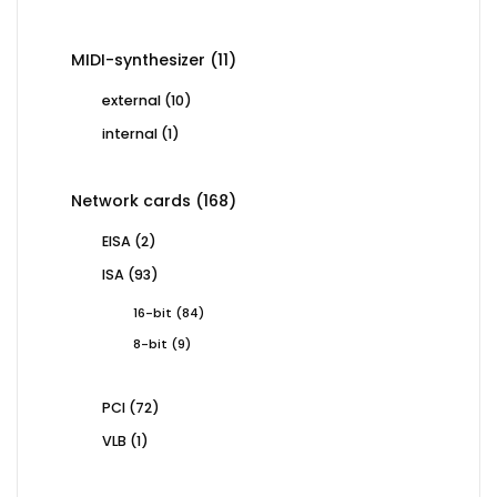
products
11
MIDI-synthesizer
11
products
10
external
10
products
1
internal
1
product
168
Network cards
168
products
2
EISA
2
products
93
ISA
93
products
84
16-bit
84
products
9
8-bit
9
products
72
PCI
72
products
1
VLB
1
product