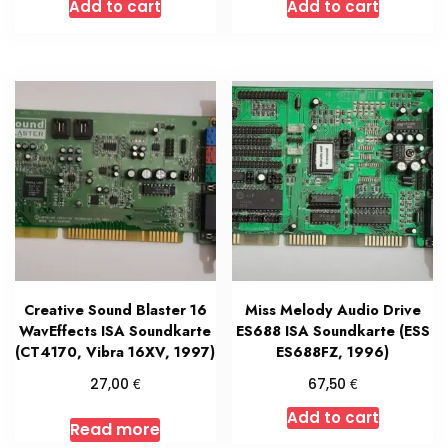
Add to cart
Add to cart
Creative Sound Blaster 16
Miss Melody Audio Drive
WavEffects ISA Soundkarte
ES688 ISA Soundkarte (ESS
(CT4170, Vibra 16XV, 1997)
ES688FZ, 1996)
€
€
27,00
67,50
Add to cart
Read more