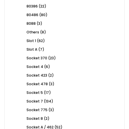
products
22
80386
22
products
80
80486
80
products
3
8088
3
products
8
Others
8
products
62
Slot 1
62
products
7
Slot A
7
products
23
Socket 370
23
products
6
Socket 4
6
products
2
Socket 423
2
products
3
Socket 478
3
products
17
Socket 5
17
products
134
Socket 7
134
products
3
Socket 775
3
products
2
Socket 8
2
products
52
Socket A / 462
52