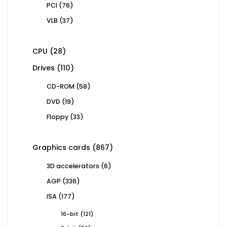
76
PCI
76
products
37
VLB
37
products
28
CPU
28
products
110
Drives
110
products
58
CD-ROM
58
products
19
DVD
19
products
33
Floppy
33
products
867
Graphics cards
867
products
6
3D accelerators
6
products
336
AGP
336
products
177
ISA
177
products
121
16-bit
121
products