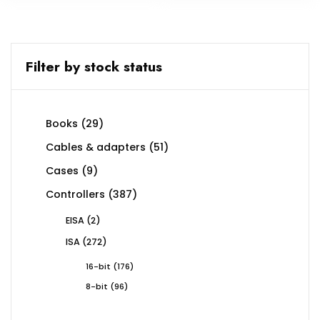
Filter by stock status
29
Books
29
products
51
Cables & adapters
51
products
9
Cases
9
products
387
Controllers
387
products
2
EISA
2
products
272
ISA
272
products
176
16-bit
176
products
96
8-bit
96
products