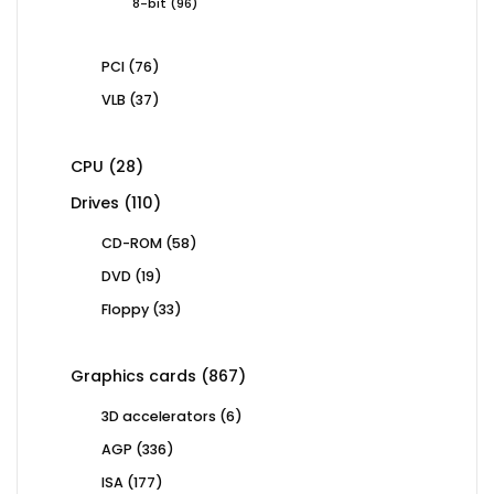
96
8-bit
96
products
76
PCI
76
products
37
VLB
37
products
28
CPU
28
products
110
Drives
110
products
58
CD-ROM
58
products
19
DVD
19
products
33
Floppy
33
products
867
Graphics cards
867
products
6
3D accelerators
6
products
336
AGP
336
products
177
ISA
177