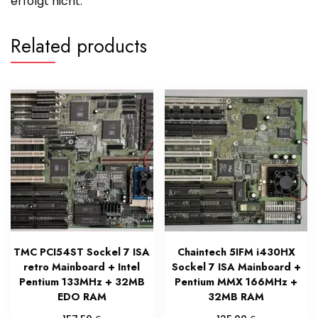
erfolgt nicht.
Related products
TMC PCI54ST Sockel 7 ISA
Chaintech 5IFM i430HX
retro Mainboard + Intel
Sockel 7 ISA Mainboard +
Pentium 133MHz + 32MB
Pentium MMX 166MHz +
EDO RAM
32MB RAM