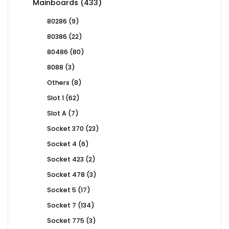
433
Mainboards
433
products
9
80286
9
products
22
80386
22
products
80
80486
80
products
3
8088
3
products
8
Others
8
products
62
Slot 1
62
products
7
Slot A
7
products
23
Socket 370
23
products
6
Socket 4
6
products
2
Socket 423
2
products
3
Socket 478
3
products
17
Socket 5
17
products
134
Socket 7
134
products
3
Socket 775
3