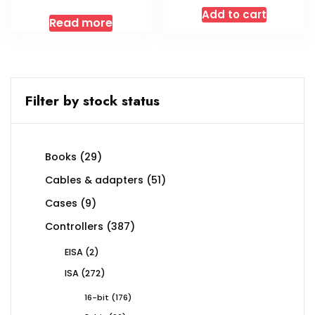
Add to cart
Read more
Filter by stock status
29
Books
29
products
51
Cables & adapters
51
products
9
Cases
9
products
387
Controllers
387
products
2
EISA
2
products
272
ISA
272
products
176
16-bit
176
products