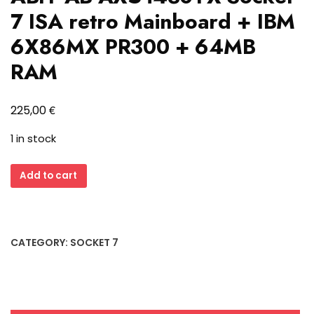
7 ISA retro Mainboard + IBM
6X86MX PR300 + 64MB
RAM
€
225,00
1 in stock
ABIT
Add to cart
AB-
AX5
i430TX
Sockel
CATEGORY:
SOCKET 7
7
ISA
retro
Mainboard