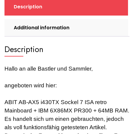
+
Description
IBM
6X86MX
PR300
Additional information
+
64MB
RAM
Description
quantity
Hallo an alle Bastler und Sammler,
angeboten wird hier:
ABIT AB-AX5 i430TX Sockel 7 ISA retro
Mainboard + IBM 6X86MX PR300 + 64MB RAM.
Es handelt sich um einen gebrauchten, jedoch
als voll funktionsfähig getesteten Artikel.