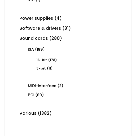
product
4
Power supplies
4
products
81
Software & drivers
81
products
280
Sound cards
280
products
189
ISA
189
products
178
16-bit
178
products
11
8-bit
11
products
2
MIDI-Interface
2
products
89
PCI
89
products
1382
Various
1382
products