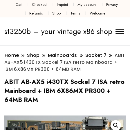
Cart
Checkout
Imprint
My account
Privacy
Refunds
Shop
Terms
Welcome
st3250b – your vintage x86 shop
Home
Shop
Mainboards
Socket 7
ABIT
AB-AX5 i430TX Sockel 7 ISA retro Mainboard +
IBM 6X86MX PR300 + 64MB RAM
ABIT AB-AX5 i430TX Sockel 7 ISA retro
Mainboard + IBM 6X86MX PR300 +
64MB RAM