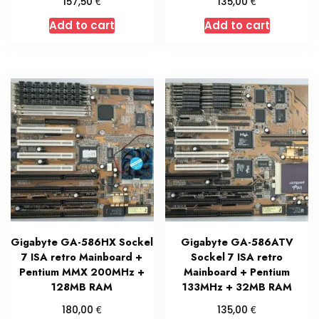
€
€
157,50
135,00
Add to cart
Add to cart
Gigabyte GA-586HX Sockel
Gigabyte GA-586ATV
7 ISA retro Mainboard +
Sockel 7 ISA retro
Pentium MMX 200MHz +
Mainboard + Pentium
128MB RAM
133MHz + 32MB RAM
€
€
180,00
135,00