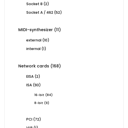
products
2
Socket 8
2
products
52
Socket A / 462
52
products
11
MIDI-synthesizer
11
products
10
external
10
products
1
internal
1
product
168
Network cards
168
products
2
EISA
2
products
93
ISA
93
products
84
16-bit
84
products
9
8-bit
9
products
72
PCI
72
products
1
VLB
1