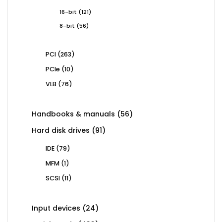
products
121
16-bit
121
products
56
8-bit
56
products
263
PCI
263
products
10
PCIe
10
products
76
VLB
76
products
56
Handbooks & manuals
56
products
91
Hard disk drives
91
products
79
IDE
79
products
1
MFM
1
product
11
SCSI
11
products
24
Input devices
24
products