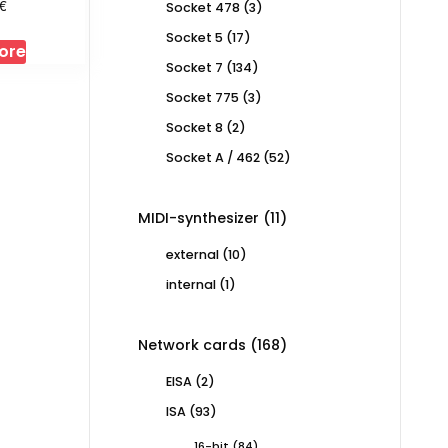
€
3
Socket 478
3
products
17
Socket 5
17
ore
products
134
Socket 7
134
products
3
Socket 775
3
products
2
Socket 8
2
products
52
Socket A / 462
52
products
11
MIDI-synthesizer
11
products
10
external
10
products
1
internal
1
product
168
Network cards
168
products
2
EISA
2
products
93
ISA
93
products
84
16-bit
84