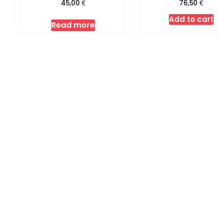
€
€
45,00
76,50
Add to cart
Read more