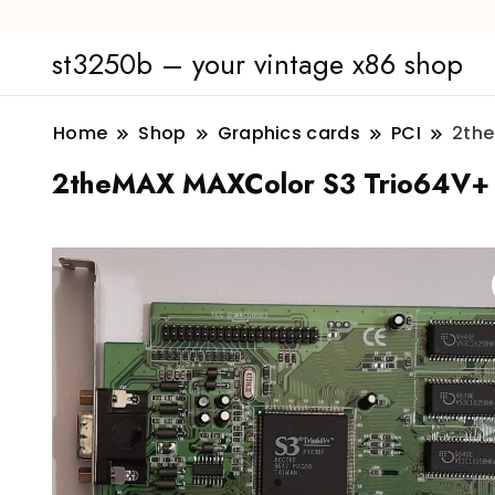
st3250b – your vintage x86 shop
Home
Shop
Graphics cards
PCI
2the
2theMAX MAXColor S3 Trio64V+ P