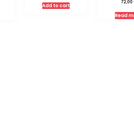
72,00
Add to cart
Read m