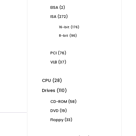
products
2
EISA
2
products
272
ISA
272
products
176
16-bit
176
products
96
8-bit
96
products
76
PCI
76
products
37
VLB
37
products
28
CPU
28
products
110
Drives
110
products
58
CD-ROM
58
products
19
DVD
19
products
33
Floppy
33
products