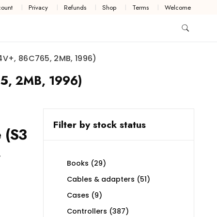
ount
Privacy
Refunds
Shop
Terms
Welcome
4V+, 86C765, 2MB, 1996)
5, 2MB, 1996)
Filter by stock status
 (S3
,
29
Books
29
products
51
Cables & adapters
51
products
9
Cases
9
products
387
Controllers
387