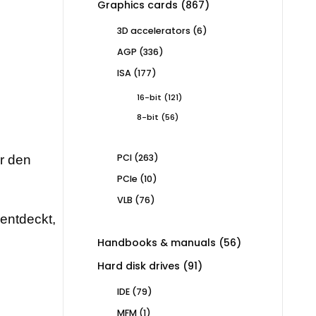
867
Graphics cards
867
products
6
3D accelerators
6
products
336
AGP
336
products
177
ISA
177
products
121
16-bit
121
products
56
8-bit
56
products
263
PCI
263
ür den
products
10
PCIe
10
products
76
VLB
76
products
rentdeckt,
56
Handbooks & manuals
56
products
91
Hard disk drives
91
products
79
IDE
79
products
1
MFM
1