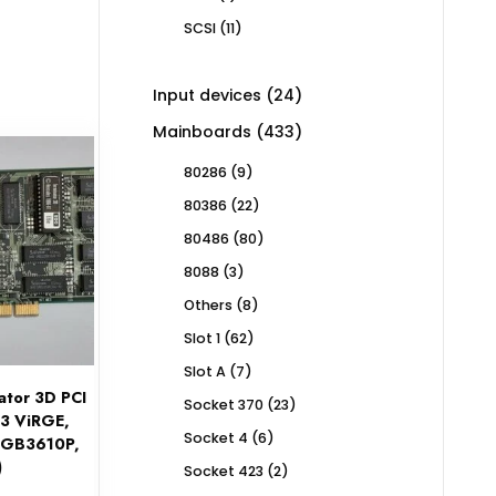
product
11
SCSI
11
products
24
Input devices
24
products
433
Mainboards
433
products
9
80286
9
products
22
80386
22
products
80
80486
80
products
3
8088
3
products
8
Others
8
products
62
Slot 1
62
products
7
Slot A
7
products
ator 3D PCI
23
Socket 370
23
S3 ViRGE,
products
6
Socket 4
6
 GB3610P,
products
)
2
Socket 423
2
products