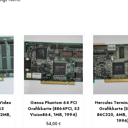
Video
Genoa Phantom 64 PCI
Hercules Termin
S3
Grafikkarte (8864PCI, S3
Grafikkarte (
 2MB,
Vision864, 1MB, 1994)
86C325, 4MB,
1996
€
54,00