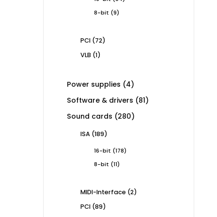
products
9
8-bit
9
products
72
PCI
72
products
1
VLB
1
product
4
Power supplies
4
products
81
Software & drivers
81
products
280
Sound cards
280
products
189
ISA
189
products
178
16-bit
178
products
11
8-bit
11
products
2
MIDI-Interface
2
products
89
PCI
89
products