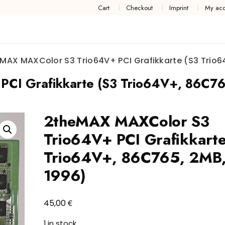
Cart
Checkout
Imprint
My acc
MAX MAXColor S3 Trio64V+ PCI Grafikkarte (S3 Trio6
CI Grafikkarte (S3 Trio64V+, 86C76
2theMAX MAXColor S3
Trio64V+ PCI Grafikkarte
Trio64V+, 86C765, 2MB
1996)
€
45,00
1 in stock